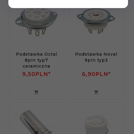
Podstawka Octal
Podstawka Noval
8pin typ7
9pin typ3
ceramiczna
9,
50
PLN*
6,
90
PLN*