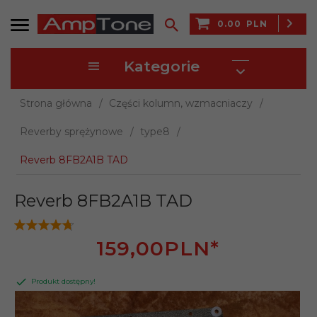
0.00
PLN
Kategorie
Strona główna
Części kolumn, wzmacniaczy
Reverby sprężynowe
type8
Reverb 8FB2A1B TAD
Reverb 8FB2A1B TAD
159,
00
PLN*
Produkt dostępny!