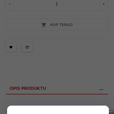
KUP TERAZ!
OPIS PRODUKTU
impedancja
impedancj