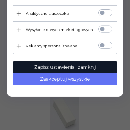
EKRANY
Analityczne ciasteczka
Wysyłanie danych marketingowych
Reklamy spersonalizowane
Zapisz ustawienia i zamknij
Zaakceptuj wszystkie
KAPTURKI LAMPOWE