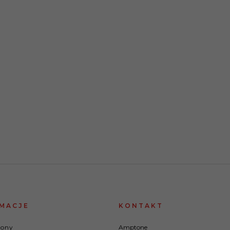
MACJE
KONTAKT
rony
Amptone