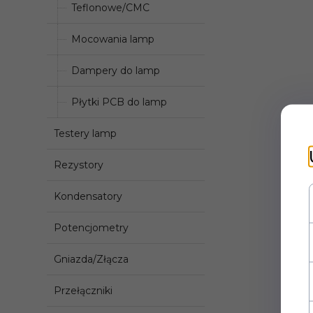
Teflonowe/CMC
Mocowania lamp
Dampery do lamp
Płytki PCB do lamp
Testery lamp
Rezystory
Kondensatory
Potencjometry
Gniazda/Złącza
Przełączniki