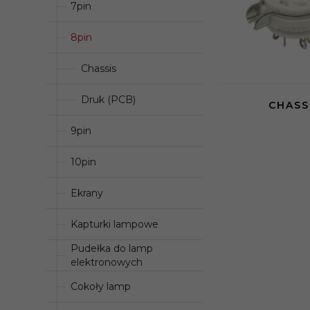
7pin
8pin
Chassis
Druk (PCB)
CHASS
9pin
10pin
Ekrany
Kapturki lampowe
Pudełka do lamp
elektronowych
Cokoły lamp