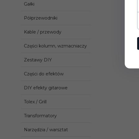
Gałki
Półprzewodniki
Kable / przewody
Części kolumn, wzmacniaczy
Zestawy DIY
Części do efektów
DIY efekty gitarowe
Tolex / Grill
Transformatory
Narzędzia / warsztat