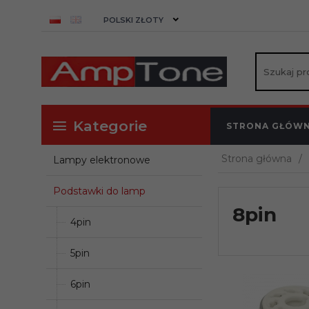
currency_h
POLSKI ZŁOTY
Kategorie
STRONA GŁÓW
Strona główna
Lampy elektronowe
Podstawki do lamp
8pin
4pin
5pin
6pin