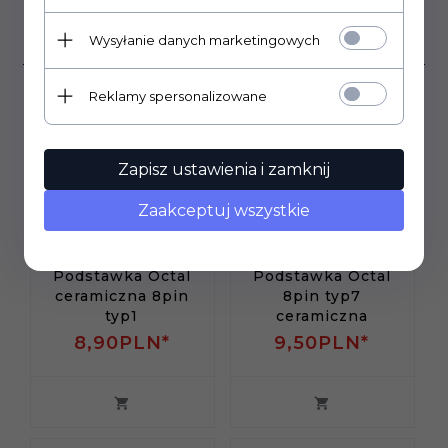
Klienci, którzy kupili ten
produkt wybrali również...
Wysyłanie danych marketingowych
Reklamy spersonalizowane
Zapisz ustawienia i zamknij
Zaakceptuj wszystkie
Podstawka Octal
Podstawka Octal
ceramiczna 8pin
8pin typ7
typ1
ceramiczna
8,
90
PLN*
9,
50
PLN*