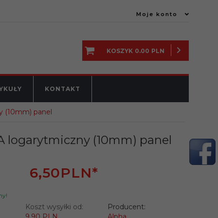
Moje konto
KOSZYK
0.00
PLN
YKUŁY
KONTAKT
ny (10mm) panel
A logarytmiczny (10mm) panel
6,
50
PLN*
ny!
Koszt wysyłki od:
Producent:
9.90 PLN
Alpha