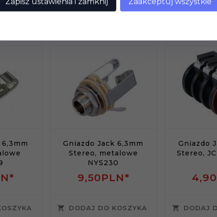
Zapisz ustawienia i zamknij
Zaakceptuj wszystkie
dukt wybrali również...
k 6,3mm
Gniazdo Jack 6,3mm
Gniazdo 
alowe
Stereo, metalowe
Stereo, J
9
NYS230
N*
9,
50
PLN*
4,
90
KOSZYKA
DODAJ DO KOSZYKA
DODAJ 