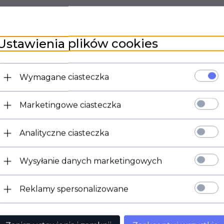
Ustawienia plików cookies
Potencjometr ALPHA serii 16mm, moc 0,25W.
oczka lutownicze, montaż na panel
Wymagane ciasteczka
długość ośki 10mm
długość gwintu 7mm,
Marketingowe ciasteczka
średnica ośki 6mm,(radełkowana)
gwint M7.
Analityczne ciasteczka
Dodatkowo korpus potencjometru jest osłonięty przezroczystym tworzywem,
który zabezpiecza przed dostawaniem się do wewnątrz kurzu oraz wilgoci.
Wysyłanie danych marketingowych
Reklamy spersonalizowane