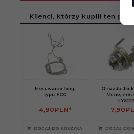
Klienci, którzy kupili ten pro
Mocowanie lamp
Gniazdo Jac
typu ECC
Mono, met
NYS22
4,
90
PLN*
7,
90
PL
DODAJ DO KOSZYKA
DODAJ DO 