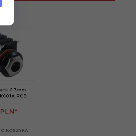
Jack 6,3mm
CK601A PCB
PLN*
DO KOSZYKA