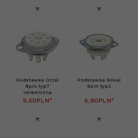
Podstawka Octal
Podstawka Noval
8pin typ7
9pin typ3
ceramiczna
9,
50
PLN*
6,
90
PLN*