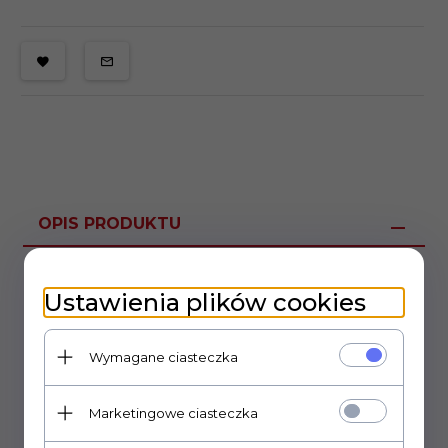
OPIS PRODUKTU
Gałka typu chicken head
Ustawienia plików cookies
długość całkowita 30,5mm
średnica otworu 6,3mm
Wymagane ciasteczka
mocowanie na śrubę.
Marketingowe ciasteczka