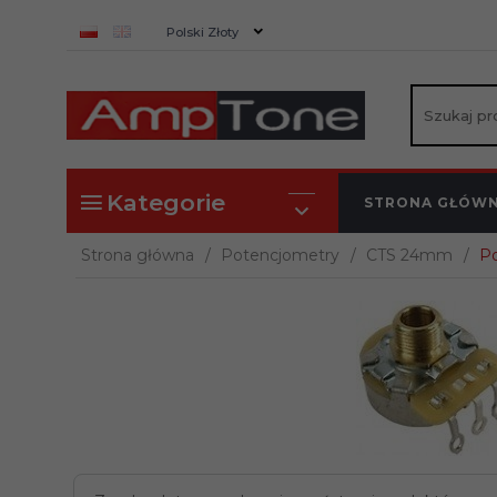
currency_h
Polski Złoty
Kategorie
STRONA GŁÓW
Strona główna
Potencjometry
CTS 24mm
Po