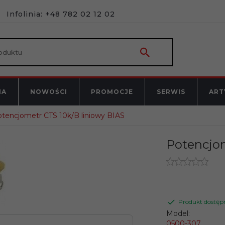
Infolinia: +48 782 02 12 02
NA
NOWOŚCI
PROMOCJE
SERWIS
ART
tencjometr CTS 10k/B liniowy BIAS
Potencjom
Produkt dostęp
Model:
0500-307