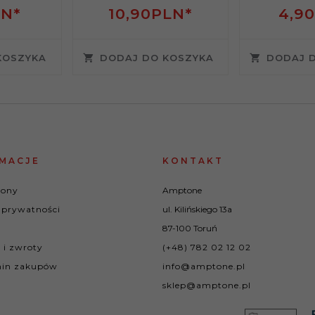
N*
10,
90
PLN*
4,
90
KOSZYKA
DODAJ DO KOSZYKA
DODAJ 
MACJE
KONTAKT
rony
Amptone
 prywatności
ul. Kilińskiego 13a
87-100 Toruń
 i zwroty
(+48) 782 02 12 02
in zakupów
info@amptone.pl
sklep@amptone.pl