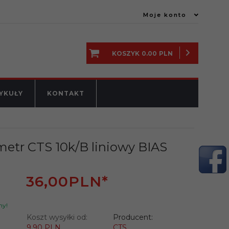
Moje konto
KOSZYK
0.00
PLN
YKUŁY
KONTAKT
etr CTS 10k/B liniowy BIAS
36,
00
PLN*
ny!
Koszt wysyłki od:
Producent:
9.90 PLN
CTS