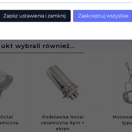
Zapisz ustawienia i zamknij
Zaakceptuj wszystkie
dukt wybrali również...
Octal
Podstawka Noval
Mocowa
ramiczna
ceramiczna 9pin +
typ
ekran