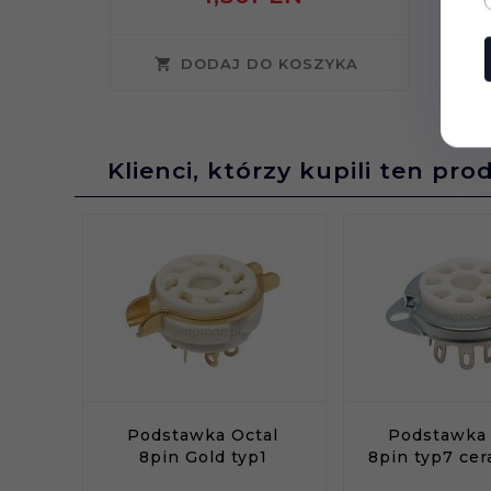
DODAJ DO KOSZYKA
Klienci, którzy kupili ten pro
Podstawka Octal
Podstawka 
8pin Gold typ1
8pin typ7 ce