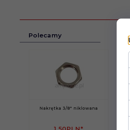
Polecamy
Nakrętka 3/8" niklowana
1,
50
PLN*