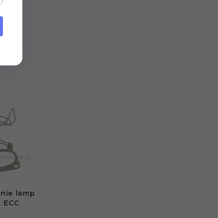
nie lamp
u ECC