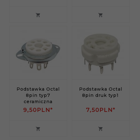
Podstawka Octal
Podstawka Octal
8pin typ7
8pin druk typ1
ceramiczna
9,
50
PLN*
7,
50
PLN*