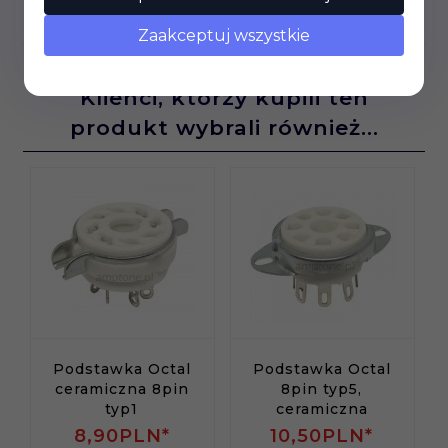
OPINIE KLIENTÓW
Zaakceptuj wszystkie
Klienci, którzy kupili ten
produkt wybrali również...
Podstawka Octal
Podstawka Octal
ceramiczna 8pin
8pin typ5,
typ1
ceramiczna
8,
90
PLN*
10,
50
PLN*