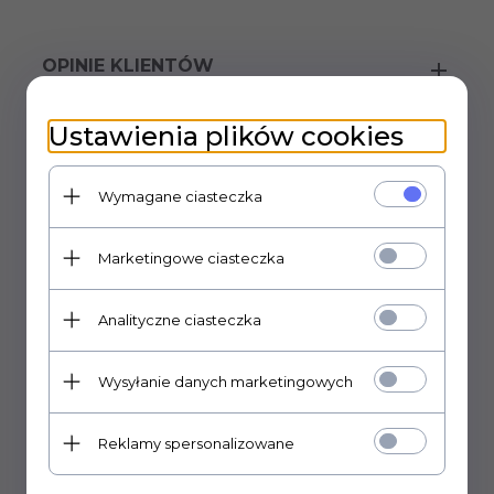
OPINIE KLIENTÓW
Ustawienia plików cookies
Polecamy
Wymagane ciasteczka
Marketingowe ciasteczka
Analityczne ciasteczka
Wysyłanie danych marketingowych
Turret Keystone 3mm (10szt)
Reklamy spersonalizowane