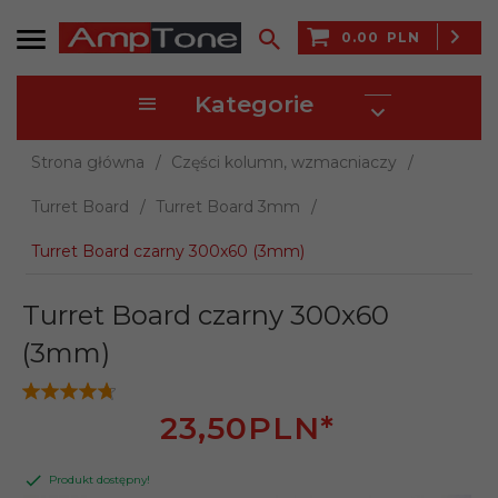
0.00
PLN
Kategorie
Strona główna
Części kolumn, wzmacniaczy
Turret Board
Turret Board 3mm
Turret Board czarny 300x60 (3mm)
Turret Board czarny 300x60
(3mm)
23,
50
PLN*
Produkt dostępny!