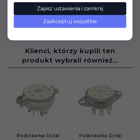
9,
50
PLN*
Zapisz ustawienia i zamknij
Zaakceptuj wszystkie
Klienci, którzy kupili ten
produkt wybrali również...
Podstawka Octal
Podstawka Octal