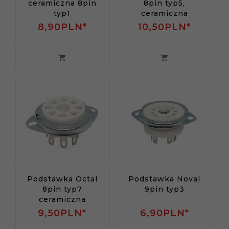
ceramiczna 8pin
8pin typ5,
typ1
ceramiczna
8,
90
PLN*
10,
50
PLN*
Podstawka Octal
Podstawka Noval
8pin typ7
9pin typ3
ceramiczna
9,
50
PLN*
6,
90
PLN*