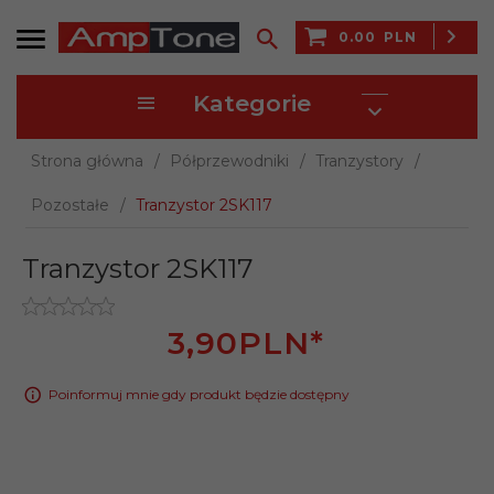
0.00
PLN
Kategorie
Strona główna
Półprzewodniki
Tranzystory
Pozostałe
Tranzystor 2SK117
Tranzystor 2SK117
3,
90
PLN*
Poinformuj mnie gdy produkt będzie dostępny