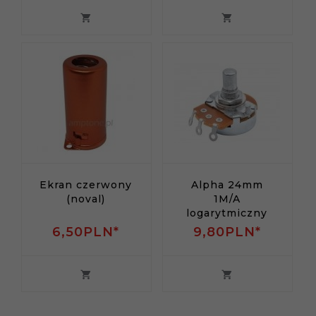
Ekran czerwony
Alpha 24mm
(noval)
1M/A
logarytmiczny
6,
50
PLN*
9,
80
PLN*