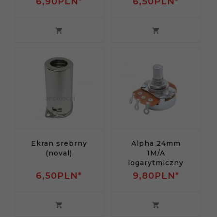
6,
90
PLN*
6,
50
PLN*
Ekran srebrny
Alpha 24mm
(noval)
1M/A
logarytmiczny
6,
50
PLN*
9,
80
PLN*