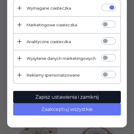
wysokość 17,mm
Wymagane ciasteczka
średnica otworu pod potencjometr: 6mm
mocowanie na wcisk
Marketingowe ciasteczka
Uwaga. Gałki mogą posiadać delikatne zarysowania.
Analityczne ciasteczka
Wysyłanie danych marketingowych
OPINIE KLIENTÓW
Reklamy spersonalizowane
Klienci, którzy kupili ten
Zapisz ustawienia i zamknij
produkt wybrali również...
Zaakceptuj wszystkie