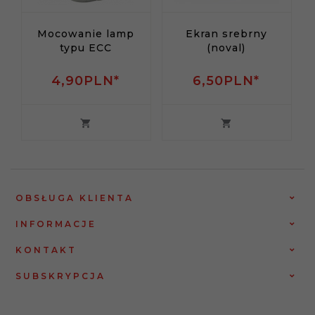
Mocowanie lamp
Ekran srebrny
typu ECC
(noval)
4,
90
PLN*
6,
50
PLN*
OBSŁUGA KLIENTA
INFORMACJE
KONTAKT
SUBSKRYPCJA