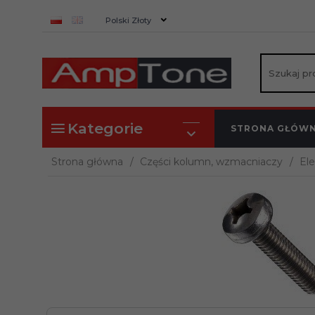
currency_h
Polski Złoty
Kategorie
STRONA GŁÓW
Strona główna
Części kolumn, wzmacniaczy
El