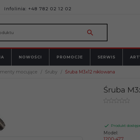
Infolinia: +48 782 02 12 02
NA
NOWOŚCI
PROMOCJE
SERWIS
ART
ementy mocujące
Śruby
Śruba M3x12 niklowana
Śruba M3
Produkt dostęp
Model:
1200-477