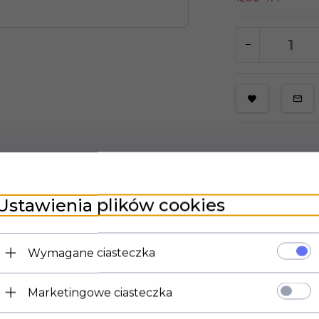
Ustawienia plików cookies
Śruba z łbem walcowym M3, długośc 12mm,
Wymagane ciasteczka
Marketingowe ciasteczka