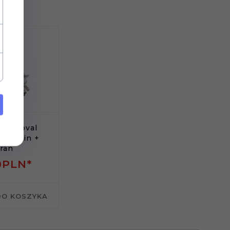
ka Noval
na 9pin +
ran
0
PLN*
DO KOSZYKA