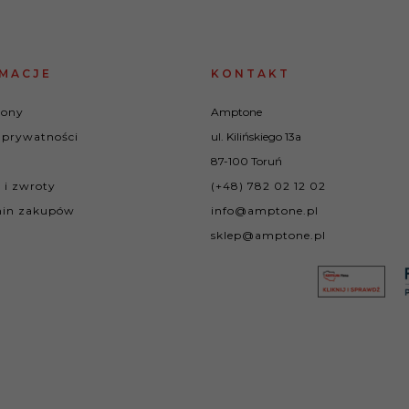
MACJE
KONTAKT
rony
Amptone
 prywatności
ul. Kilińskiego 13a
87-100 Toruń
 i zwroty
(+48) 782 02 12 02
in zakupów
info@amptone.pl
sklep@amptone.pl