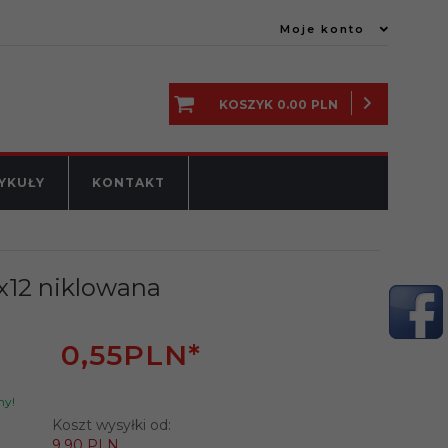
Moje konto
KOSZYK
0.00
PLN
YKUŁY
KONTAKT
x12 niklowana
0,
55
PLN*
ny!
Koszt wysyłki od:
9.90 PLN