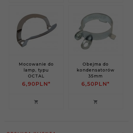
Mocowanie do
Obejma do
lamp, typu
kondensatorów
OCTAL
35mm
6,
90
PLN*
6,
50
PLN*