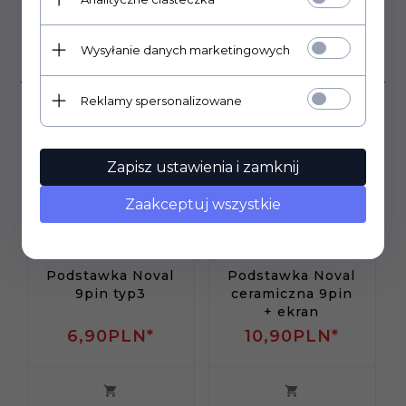
Klienci, którzy kupili ten
Wysyłanie danych marketingowych
produkt wybrali również...
Reklamy spersonalizowane
Zapisz ustawienia i zamknij
Zaakceptuj wszystkie
Podstawka Noval
Podstawka Noval
9pin typ3
ceramiczna 9pin
+ ekran
6,
90
PLN*
10,
90
PLN*