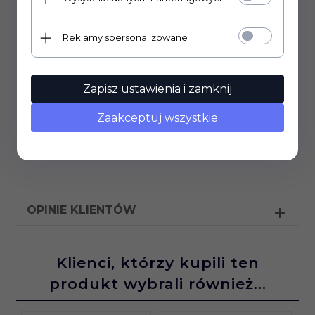
Parametry:
Reklamy spersonalizowane
Robc - 4R, 8R, 16R
Raa - 4,2k
pasmo: 40Hz - 35kHz (+/-3dB
)
Zapisz ustawienia i zamknij
Zaakceptuj wszystkie
OPINIE KLIENTÓW
Klienci, którzy kupili ten
produkt wybrali również...