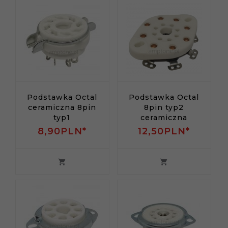
Podstawka Octal
Podstawka Octal
ceramiczna 8pin
8pin typ2
typ1
ceramiczna
8,
90
PLN*
12,
50
PLN*