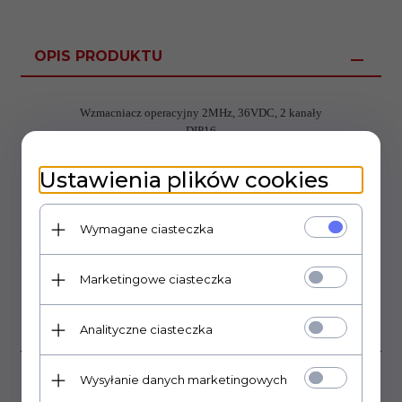
OPIS PRODUKTU
Wzmacniacz operacyjny 2MHz, 36VDC, 2 kanały
DIP16
Ustawienia plików cookies
Wymagane ciasteczka
OPINIE KLIENTÓW
Marketingowe ciasteczka
Klienci, którzy kupili ten
produkt wybrali również...
Analityczne ciasteczka
Wysyłanie danych marketingowych