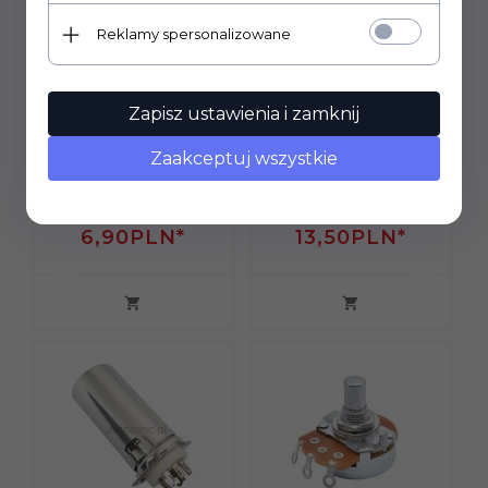
Reklamy spersonalizowane
Zapisz ustawienia i zamknij
Zaakceptuj wszystkie
Podstawka Noval
Podstawka Noval
9pin typ3
9pin Gold typ3
ceramiczna
6,
90
PLN*
13,
50
PLN*