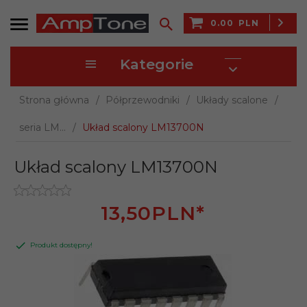
0.00
PLN
Kategorie
Strona główna
Półprzewodniki
Układy scalone
seria LM...
Układ scalony LM13700N
Układ scalony LM13700N
13,
50
PLN*
Produkt dostępny!