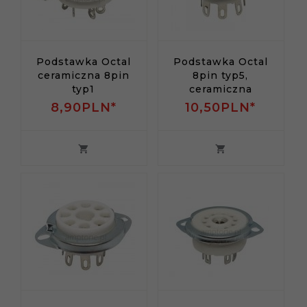
Podstawka Octal
Podstawka Octal
ceramiczna 8pin
8pin typ5,
typ1
ceramiczna
8,
90
PLN*
10,
50
PLN*