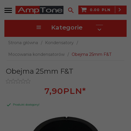
0.00
PLN
Kategorie
Strona główna
Kondensatory
Mocowania kondensatorów
Obejma 25mm F&T
Obejma 25mm F&T
7,
90
PLN*
Produkt dostępny!