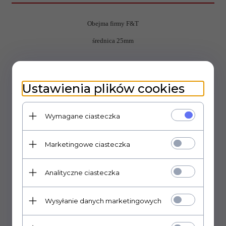
Obejma firmy F&T
średnica 25mm
OPINIE KLIENTÓW
Ustawienia plików cookies
Wymagane ciasteczka
Polecamy
Marketingowe ciasteczka
Analityczne ciasteczka
Wysyłanie danych marketingowych