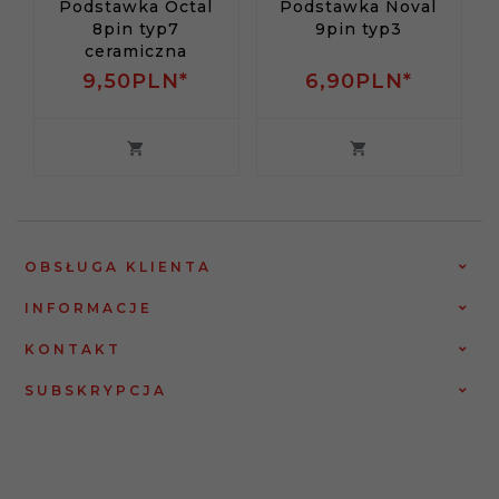
Podstawka Octal
Podstawka Noval
8pin typ7
9pin typ3
ceramiczna
9,
50
PLN*
6,
90
PLN*
OBSŁUGA KLIENTA
INFORMACJE
KONTAKT
SUBSKRYPCJA