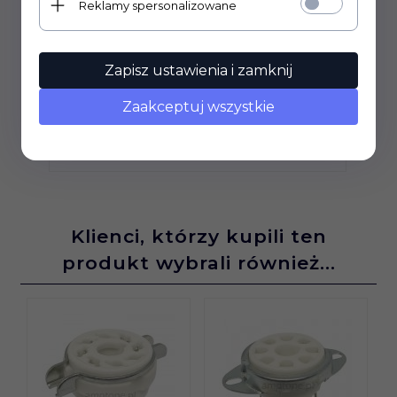
Reklamy spersonalizowane
Gold Cap 32uF+32uF 500V TAD
Zapisz ustawienia i zamknij
62,
50
PLN*
Zaakceptuj wszystkie
Klienci, którzy kupili ten
produkt wybrali również...