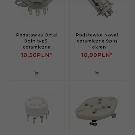
Podstawka Octal
Podstawka Noval
8pin typ5,
ceramiczna 9pin
ceramiczna
+ ekran
10,
50
PLN*
10,
90
PLN*