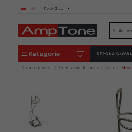
currency_h
Polski Złoty
Kategorie
STRONA GŁÓW
Strona główna
Podstawki do lamp
7pin
Moco