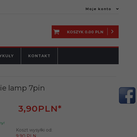
Moje konto
KOSZYK
0.00
PLN
YKUŁY
KONTAKT
e lamp 7pin
3,
90
PLN*
ny!
Koszt wysyłki od:
9.90 PLN