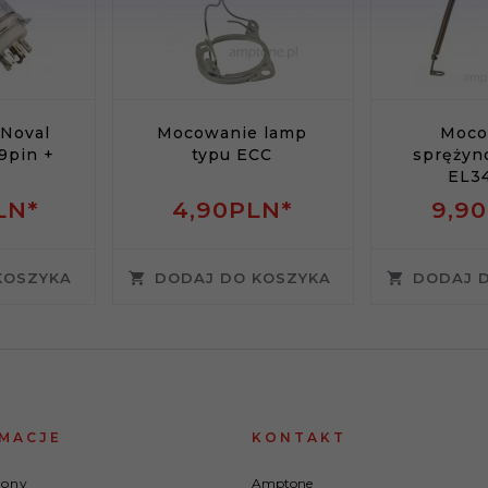
Noval
Mocowanie lamp
Moco
9pin +
typu ECC
sprężyn
EL34
LN*
4,
90
PLN*
9,
90
KOSZYKA
DODAJ DO KOSZYKA
DODAJ 
MACJE
KONTAKT
rony
Amptone