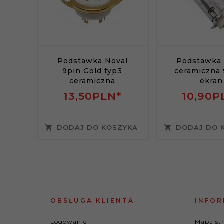
Podstawka Noval
Podstawka 
9pin Gold typ3
ceramiczna 
ceramiczna
ekran
13,
50
PLN*
10,
90
P
DODAJ DO KOSZYKA
DODAJ DO 
OBSŁUGA KLIENTA
INFOR
Logowanie
Mapa st