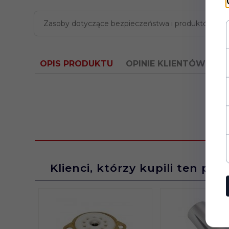
Zasoby dotyczące bezpieczeństwa i produktów
OPIS PRODUKTU
OPINIE KLIENTÓW
Klienci, którzy kupili ten pro