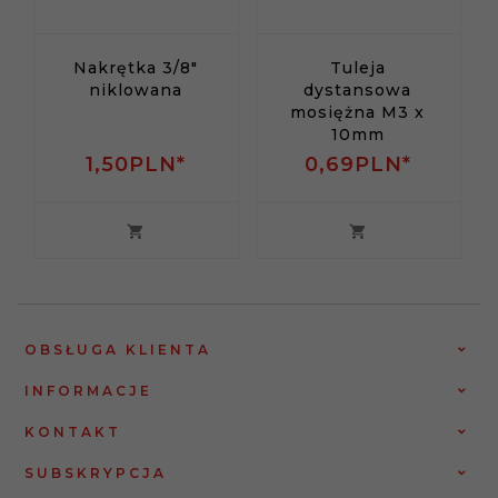
Nakrętka 3/8"
Tuleja
niklowana
dystansowa
mosiężna M3 x
10mm
1,
50
PLN*
0,
69
PLN*
OBSŁUGA KLIENTA
INFORMACJE
KONTAKT
SUBSKRYPCJA