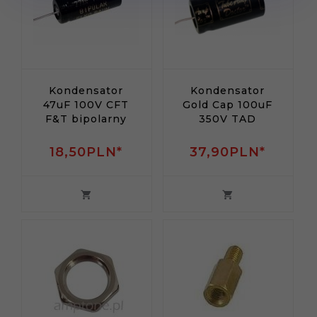
Kondensator
Kondensator
47uF 100V CFT
Gold Cap 100uF
F&T bipolarny
350V TAD
18,
50
PLN*
37,
90
PLN*