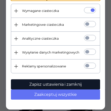
średnica: 18mm
długość: 43mm
Wymagane ciasteczka
Marketingowe ciasteczka
DANE TECHNICZNE
Analityczne ciasteczka
PLIKI DO POBRANIA
Wysyłanie danych marketingowych
OPINIE KLIENTÓW
Reklamy spersonalizowane
Klienci, którzy kupili ten
produkt wybrali również...
Zapisz ustawienia i zamknij
Zaakceptuj wszystkie