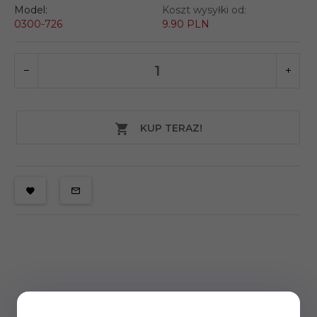
Model:
Koszt wysyłki od:
0300-726
9.90 PLN
KUP TERAZ!
OPIS PRODUKTU