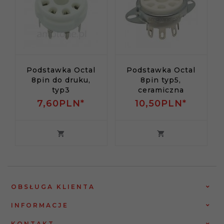
Podstawka Octal
Podstawka Octal
8pin do druku,
8pin typ5,
typ3
ceramiczna
7,
60
PLN*
10,
50
PLN*
OBSŁUGA KLIENTA
INFORMACJE
KONTAKT