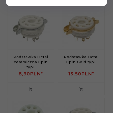
Podstawka Octal
Podstawka Octal
ceramiczna 8pin
8pin Gold typ1
typ1
8,
90
PLN*
13,
50
PLN*