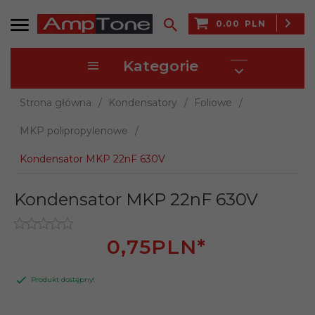
0.00
PLN
Kategorie
Strona główna
Kondensatory
Foliowe
MKP polipropylenowe
Kondensator MKP 22nF 630V
Kondensator MKP 22nF 630V
0,
75
PLN*
Produkt dostępny!