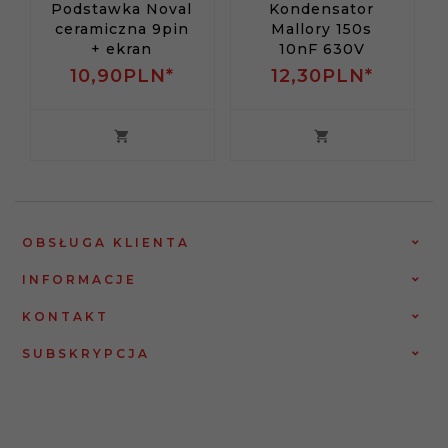
Podstawka Noval
Kondensator
ceramiczna 9pin
Mallory 150s
+ ekran
10nF 630V
10,
90
PLN*
12,
30
PLN*
OBSŁUGA KLIENTA
INFORMACJE
KONTAKT
SUBSKRYPCJA