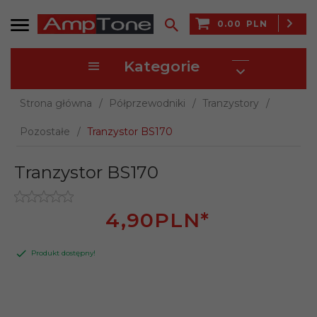
0.00
PLN
Kategorie
Strona główna
Półprzewodniki
Tranzystory
Pozostałe
Tranzystor BS170
Tranzystor BS170
4,
90
PLN*
Produkt dostępny!