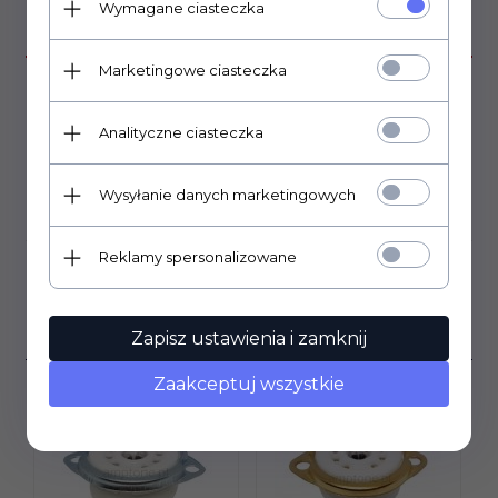
Wymagane ciasteczka
OPIS PRODUKTU
Marketingowe ciasteczka
Tranzystor typu MOSFET, kanał N
60V, 500mA
Analityczne ciasteczka
Wysyłanie danych marketingowych
OPINIE KLIENTÓW
Reklamy spersonalizowane
Klienci, którzy kupili ten
produkt wybrali również...
Zapisz ustawienia i zamknij
Zaakceptuj wszystkie