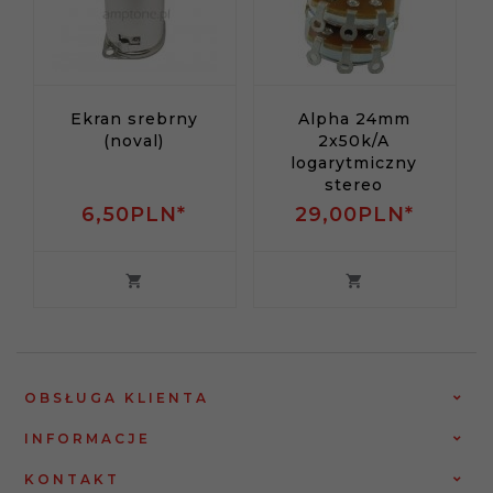
Ekran srebrny
Alpha 24mm
(noval)
2x50k/A
logarytmiczny
stereo
6,
50
PLN*
29,
00
PLN*
OBSŁUGA KLIENTA
INFORMACJE
KONTAKT