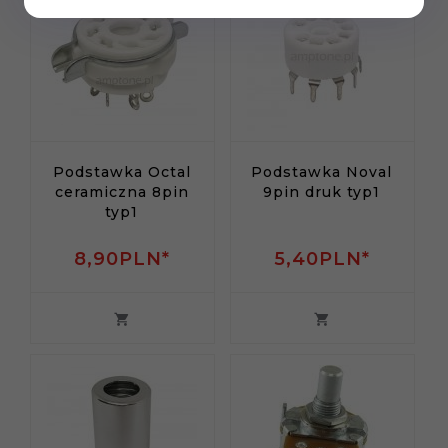
Podstawka Octal
Podstawka Noval
ceramiczna 8pin
9pin druk typ1
typ1
8,
90
PLN*
5,
40
PLN*