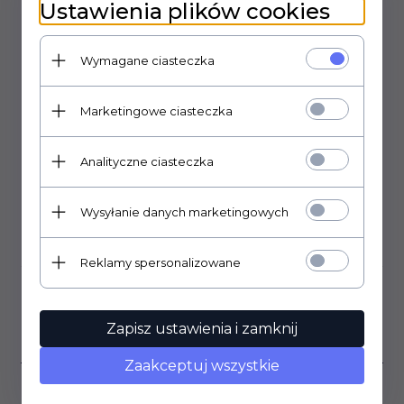
Ustawienia plików cookies
średnica 13mm
wysokość 17,mm
Wymagane ciasteczka
średnica otworu pod potencjometr: 6mm
mocowanie na wcisk
Marketingowe ciasteczka
Uwaga. Gałki mogą posiadać delikatne zarysowania.
Analityczne ciasteczka
Wysyłanie danych marketingowych
OPINIE KLIENTÓW
Reklamy spersonalizowane
Klienci, którzy kupili ten
Zapisz ustawienia i zamknij
produkt wybrali również...
Zaakceptuj wszystkie