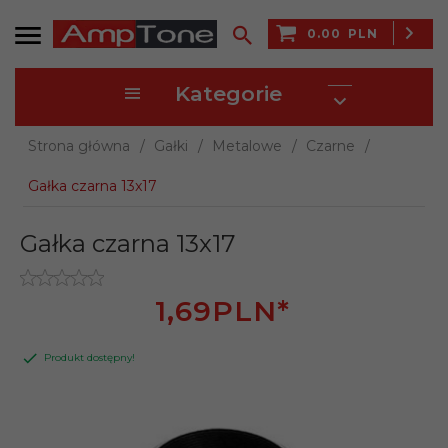
0.00
PLN
Kategorie
Strona główna
Gałki
Metalowe
Czarne
Gałka czarna 13x17
Gałka czarna 13x17
1,
69
PLN*
Produkt dostępny!