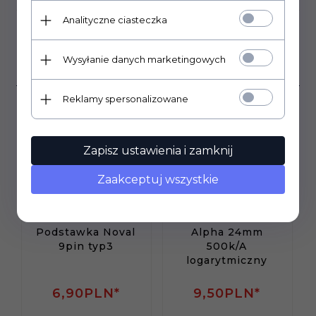
Analityczne ciasteczka
Klienci, którzy kupili ten
Wysyłanie danych marketingowych
produkt wybrali również...
Reklamy spersonalizowane
Zapisz ustawienia i zamknij
Zaakceptuj wszystkie
Podstawka Noval
Alpha 24mm
9pin typ3
500k/A
logarytmiczny
6,
90
PLN*
9,
50
PLN*