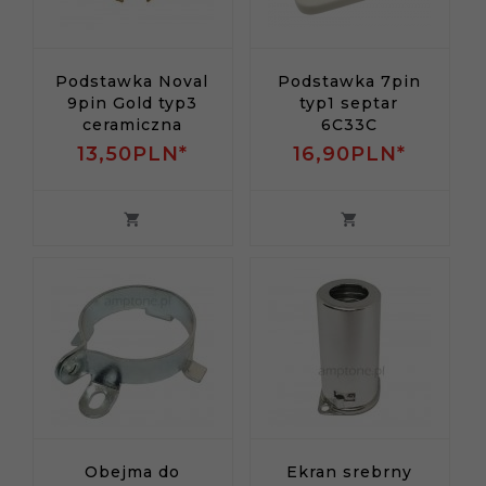
Podstawka Noval
Podstawka 7pin
9pin Gold typ3
typ1 septar
ceramiczna
6C33C
13,
50
PLN*
16,
90
PLN*
Obejma do
Ekran srebrny