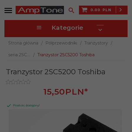
0.00
PLN
Kategorie
Strona główna
Półprzewodniki
Tranzystory
seria 2SC....
Tranzystor 2SC5200 Toshiba
Tranzystor 2SC5200 Toshiba
15,
50
PLN*
Produkt dostępny!