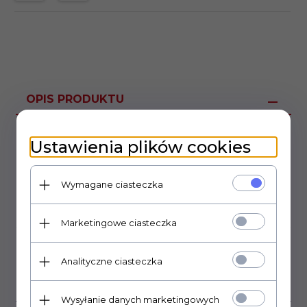
OPIS PRODUKTU
Ustawienia plików cookies
Dioda zenera 0,5W,
obudowa DO35
Wymagane ciasteczka
OPINIE KLIENTÓW
Marketingowe ciasteczka
Klienci, którzy kupili ten
Analityczne ciasteczka
produkt wybrali również...
Wysyłanie danych marketingowych