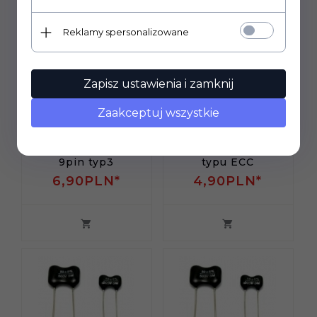
Reklamy spersonalizowane
Zapisz ustawienia i zamknij
Zaakceptuj wszystkie
Podstawka Noval
Mocowanie lamp
9pin typ3
typu ECC
6,
90
PLN*
4,
90
PLN*