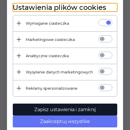
Ustawienia plików cookies
OPIS PRODUKTU
Wymagane ciasteczka
Bezindukcyjne kondensatory metalizowane, poliestrowe, osiowe.
tolerancja +/-10%
Marketingowe ciasteczka
Wymiary: 14mm x 31mm.
Analityczne ciasteczka
Wysyłanie danych marketingowych
DANE TECHNICZNE
Reklamy spersonalizowane
OPINIE KLIENTÓW
Zapisz ustawienia i zamknij
Klienci, którzy kupili ten
Zaakceptuj wszystkie
produkt wybrali również...