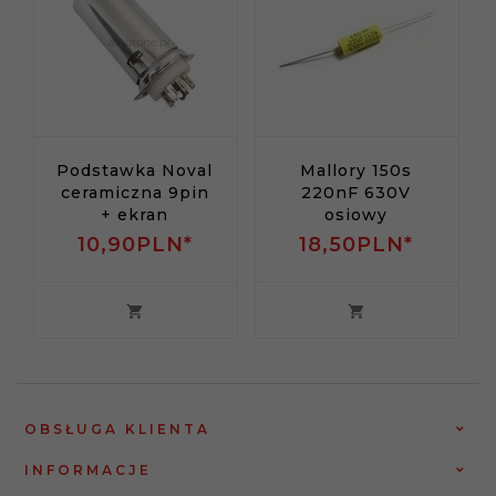
Podstawka Noval
Mallory 150s
ceramiczna 9pin
220nF 630V
+ ekran
osiowy
10,
90
PLN*
18,
50
PLN*
OBSŁUGA KLIENTA
INFORMACJE