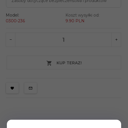
Zasoby dotyczące bezpieczeństwa i produktów
Model:
Koszt wysyłki od:
0300-236
9.90 PLN
KUP TERAZ!