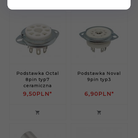
Podstawka Octal
Podstawka Noval
8pin typ7
9pin typ3
ceramiczna
9,
50
PLN*
6,
90
PLN*