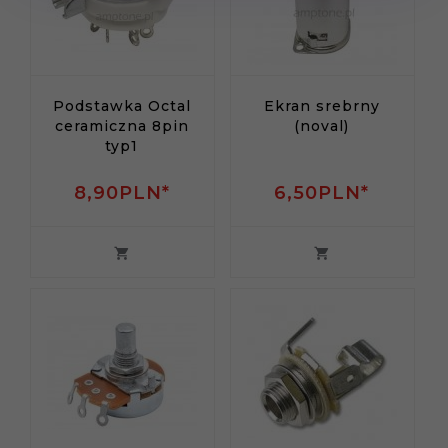
Podstawka Octal
Ekran srebrny
ceramiczna 8pin
(noval)
typ1
8,
90
PLN*
6,
50
PLN*