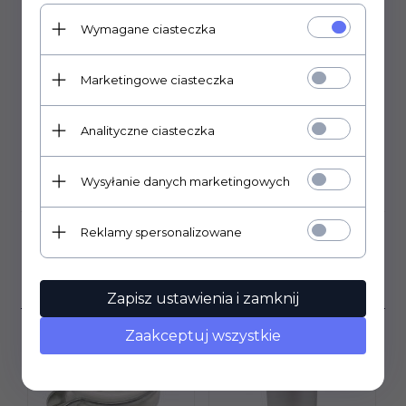
średnica otworu pod potencjometr: 6mm
Wymagane ciasteczka
mocowanie na wcisk
Uwaga. Gałki mogą posiadać delikatne zarysowania.
Marketingowe ciasteczka
Analityczne ciasteczka
Wysyłanie danych marketingowych
OPINIE KLIENTÓW
Reklamy spersonalizowane
Klienci, którzy kupili ten
produkt wybrali również...
Zapisz ustawienia i zamknij
Zaakceptuj wszystkie