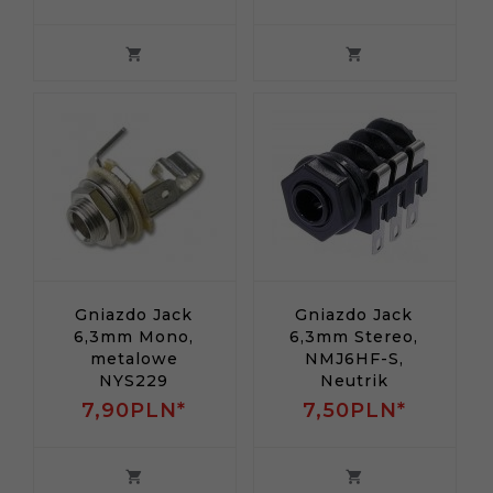
Gniazdo Jack
Gniazdo Jack
6,3mm Mono,
6,3mm Stereo,
metalowe
NMJ6HF-S,
NYS229
Neutrik
7,
90
PLN*
7,
50
PLN*