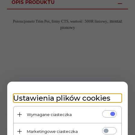
OPIS PRODUKTU
Potencjometr Trim Pot, firmy CTS, wartość: 500R liniowy
, montaż
pionowy
Ustawienia plików cookies
PLIKI DO POBRANIA
Wymagane ciasteczka
OPINIE KLIENTÓW
Marketingowe ciasteczka