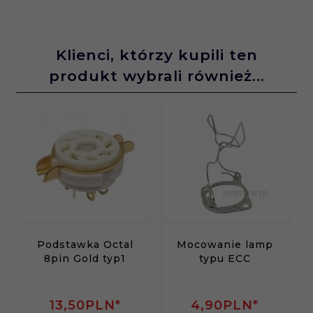
Klienci, którzy kupili ten
produkt wybrali również...
Podstawka Octal
Mocowanie lamp
8pin Gold typ1
typu ECC
13,
50
PLN*
4,
90
PLN*