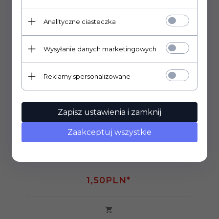
Polecamy
Analityczne ciasteczka
Wysyłanie danych marketingowych
Reklamy spersonalizowane
Zapisz ustawienia i zamknij
Zaakceptuj wszystkie
Nakrętka 3/8" niklowana
1,
50
PLN*