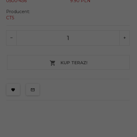
0500-436
9.90 PLN
Producent:
CTS
KUP TERAZ!