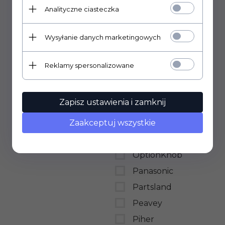
Analityczne ciasteczka
MEC
Miyama
Wysyłanie danych marketingowych
MOD Electronics
Mundorf
Reklamy spersonalizowane
Neutrik
Nichicon
Zapisz ustawienia i zamknij
Nippon Chemi-Con
Zaakceptuj wszystkie
Omeg
Omron
OptionKnob
Panasonic
Partsland
Peavey
Piher