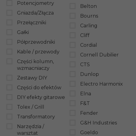
Potencjometry
Belton
Gniazda/Złącza
Bourns
Przełączniki
Carling
Gałki
Cliff
Półprzewodniki
Cordial
Kable / przewody
Cornell Dubilier
Części kolumn,
CTS
wzmacniaczy
Dunlop
Zestawy DIY
Electro Harmonix
Części do efektów
Elna
DIY efekty gitarowe
F&T
Tolex / Grill
Fender
Transformatory
G&H Industries
Narzędzia /
Goeldo
warsztat