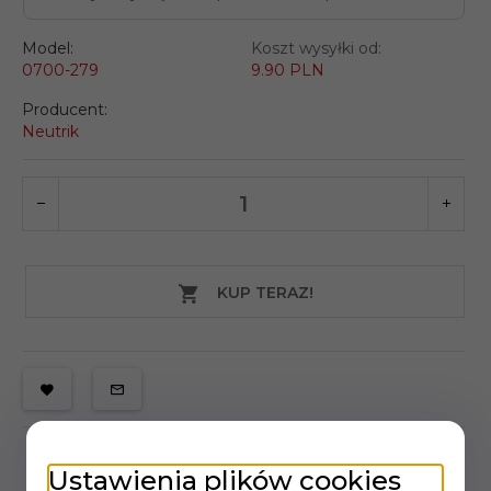
Model:
Koszt wysyłki od:
0700-279
9.90 PLN
Producent:
Neutrik
KUP TERAZ!
Ustawienia plików cookies