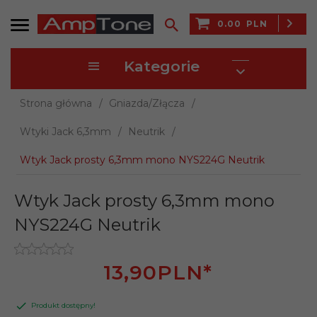
0.00
PLN
Kategorie
Strona główna
Gniazda/Złącza
Wtyki Jack 6,3mm
Neutrik
Wtyk Jack prosty 6,3mm mono NYS224G Neutrik
Wtyk Jack prosty 6,3mm mono
NYS224G Neutrik
13,
90
PLN*
Produkt dostępny!