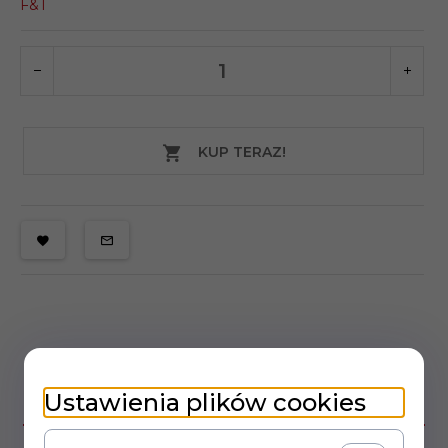
F&T
KUP TERAZ!
Ustawienia plików cookies
OPIS PRODUKTU