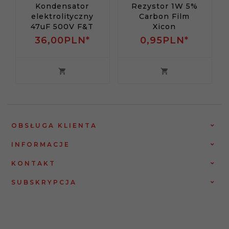
Kondensator
Rezystor 1W 5%
elektrolityczny
Carbon Film
47uF 500V F&T
Xicon
36,
00
PLN*
0,
95
PLN*
OBSŁUGA KLIENTA
INFORMACJE
KONTAKT
SUBSKRYPCJA