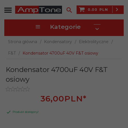
0.00
PLN
Kategorie
Strona główna
Kondensatory
Elektrolityczne
F&T
Kondensator 4700uF 40V F&T osiowy
Kondensator 4700uF 40V F&T
osiowy
36,
00
PLN*
Produkt dostępny!