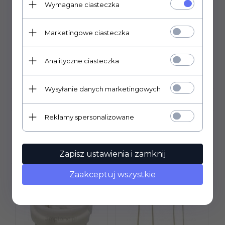
Wymagane ciasteczka
Kondensator elektrolityczny osiowy firmy F&T
Made in Germany
Marketingowe ciasteczka
wymiary: 21,5mm x 36mm
Analityczne ciasteczka
DANE TECHNICZNE
Wysyłanie danych marketingowych
OPINIE KLIENTÓW
Reklamy spersonalizowane
Klienci, którzy kupili ten
produkt wybrali również...
Zapisz ustawienia i zamknij
Zaakceptuj wszystkie