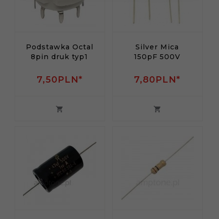
Podstawka Octal
Silver Mica
8pin druk typ1
150pF 500V
7,
50
PLN*
7,
80
PLN*