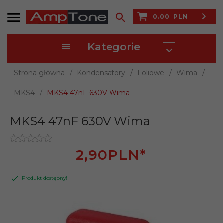
0.00
PLN
Kategorie
Strona główna
Kondensatory
Foliowe
Wima
MKS4
MKS4 47nF 630V Wima
MKS4 47nF 630V Wima
2,
90
PLN*
Produkt dostępny!