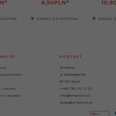
N*
6,
50
PLN*
10,
9
KOSZYKA
DODAJ DO KOSZYKA
DODAJ 
MACJE
KONTAKT
rony
Amptone
 prywatności
ul. Kilińskiego 13a
87-100 Toruń
 i zwroty
(+48) 782 02 12 02
in zakupów
info@amptone.pl
sklep@amptone.pl