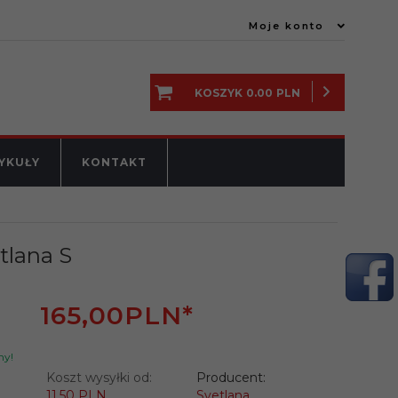
Moje konto
KOSZYK
0.00
PLN
YKUŁY
KONTAKT
tlana S
165,
00
PLN*
ny!
Koszt wysyłki od:
Producent:
11.50 PLN
Svetlana