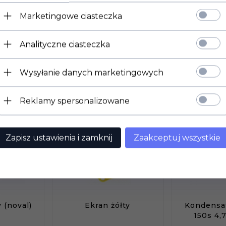
Świetny upgrade wszystkich wzmacniaczy Boogera.
Marketingowe ciasteczka
Analityczne ciasteczka
Wysyłanie danych marketingowych
dukt wybrali również...
Reklamy spersonalizowane
Zapisz ustawienia i zamknij
Zaakceptuj wszystkie
 (noval)
Ekran żółty
Kondensat
150s 4,