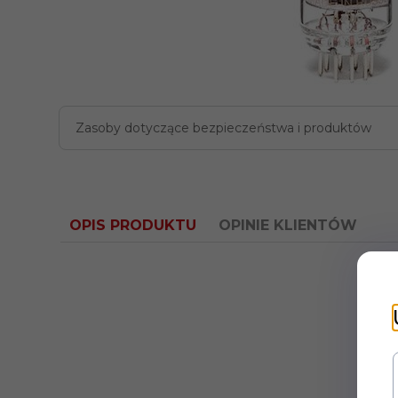
Zasoby dotyczące bezpieczeństwa i produktów
OPIS PRODUKTU
OPINIE KLIENTÓW
Stos
S