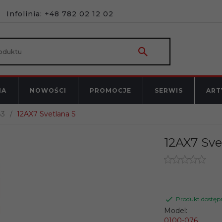
Infolinia: +48 782 02 12 02
NA
NOWOŚCI
PROMOCJE
SERWIS
ART
83
12AX7 Svetlana S
12AX7 Sve
Produkt dostęp
Model:
0100-076