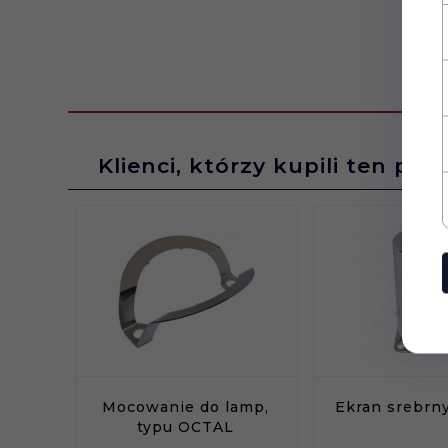
Klienci, którzy kupili ten pro
Mocowanie do lamp,
Ekran srebrny
typu OCTAL