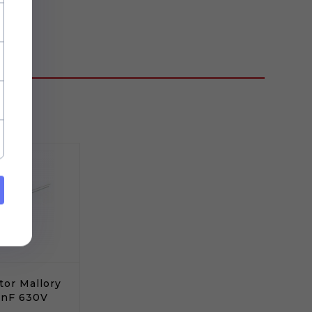
or Mallory
7nF 630V