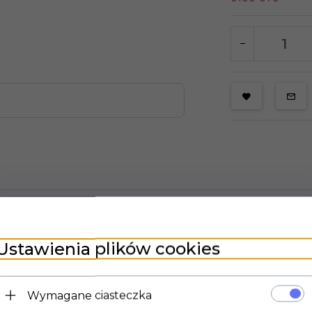
Podwójna trioda 12AX7 firmy Svetlana.
owana obecnie w wielu rozwiązaniach producentów wzmacniaczy gitarowych oraz 
Ustawienia plików cookies
Doskonałe do zastosowania we wzmacniaczach audio oraz gitarowych.
zczególnie polecamy do wzmacniaczy Marschall, Mesa, VOX, Peavey i wielu innyc
Wymagane ciasteczka