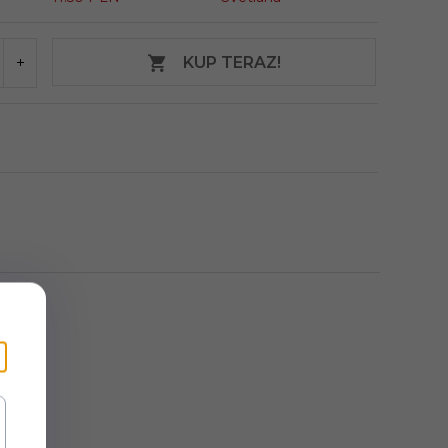
KUP TERAZ!
hifi.
h.