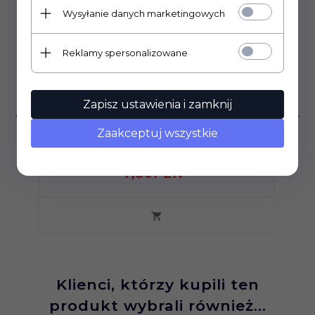
Wysyłanie danych marketingowych
Reklamy spersonalizowane
Zapisz ustawienia i zamknij
Partsland gitarowy 500k/B liniowy
Zaakceptuj wszystkie
7,
50
PLN*
Klienci, którzy kupili ten
produkt wybrali również...