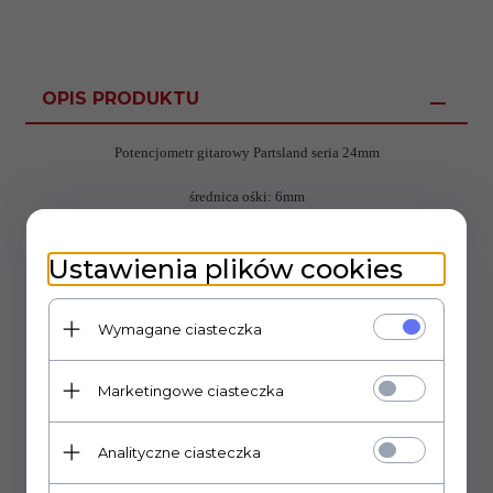
OPIS PRODUKTU
Potencjometr gitarowy Partsland seria 24mm
średnica ośki: 6mm
długość gwintu: 10mm
gwint: M8
Ustawienia plików cookies
Wymagane ciasteczka
OPINIE KLIENTÓW
Marketingowe ciasteczka
Polecamy
Analityczne ciasteczka