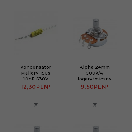
Kondensator
Alpha 24mm
Mallory 150s
500k/A
10nF 630V
logarytmiczny
12,
30
PLN*
9,
50
PLN*