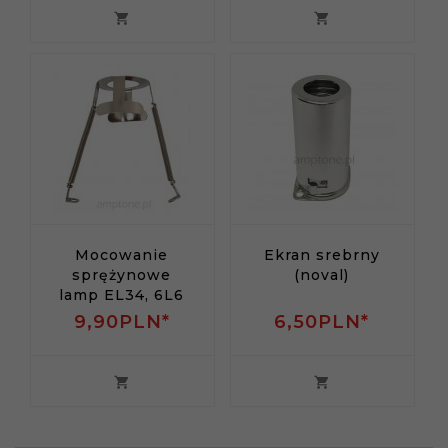
Mocowanie
Ekran srebrny
sprężynowe
(noval)
lamp EL34, 6L6
9,
90
PLN*
6,
50
PLN*