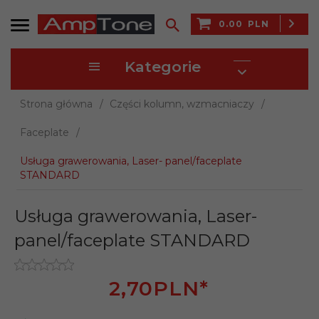
0.00
PLN
Kategorie
Strona główna
Części kolumn, wzmacniaczy
Faceplate
Usługa grawerowania, Laser- panel/faceplate
STANDARD
Usługa grawerowania, Laser-
panel/faceplate STANDARD
2,
70
PLN*