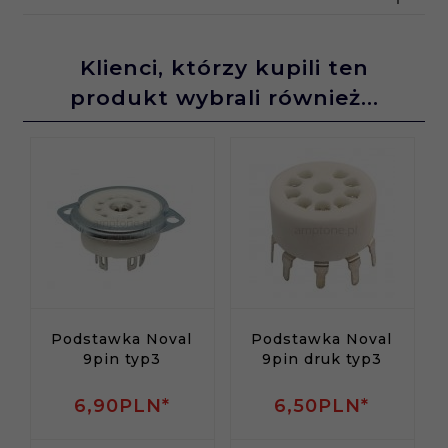
Klienci, którzy kupili ten
produkt wybrali również...
Podstawka Noval
Podstawka Noval
9pin typ3
9pin druk typ3
6,
90
PLN*
6,
50
PLN*