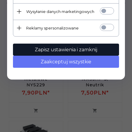
Wysyłanie danych marketingowych
Reklamy spersonalizowane
Zapisz ustawienia i zamknij
Zaakceptuj wszystkie
Gniazdo Jack
Gniazdo Jack
6,3mm Mono,
6,3mm Stereo,
metalowe
NMJ6HF-S,
NYS229
Neutrik
7,
90
PLN*
7,
50
PLN*