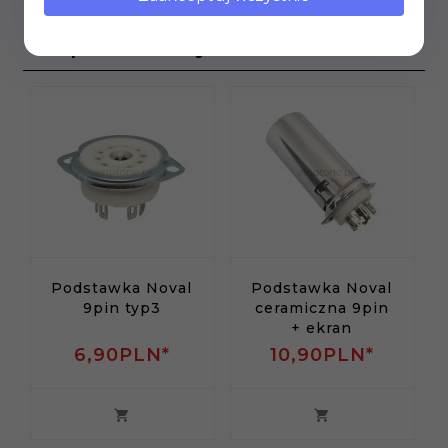
Klienci, którzy kupili ten
produkt wybrali również...
Podstawka Noval
Podstawka Noval
9pin typ3
ceramiczna 9pin
+ ekran
6,
90
PLN*
10,
90
PLN*