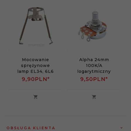
Mocowanie
Alpha 24mm
sprężynowe
100K/A
lamp EL34, 6L6
logarytmiczny
9,
90
PLN*
9,
50
PLN*
OBSŁUGA KLIENTA