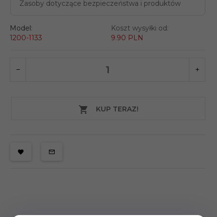
Zasoby dotyczące bezpieczeństwa i produktów
Model:
Koszt wysyłki od:
1200-1133
9.90 PLN
KUP TERAZ!