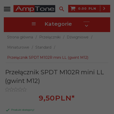
0.00
PLN
Kategorie
Strona główna
Przełączniki
Dźwigniowe
Miniaturowe
Standard
Przełącznik SPDT M102R mini LL (gwint M12)
Przełącznik SPDT M102R mini LL
(gwint M12)
9,
50
PLN*
Produkt dostępny!