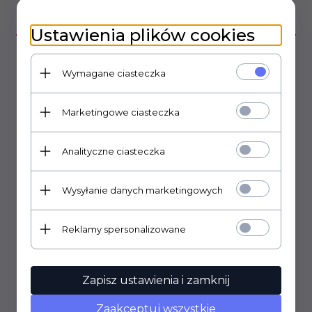
OPIS PRODUKTU
Ustawienia plików cookies
Przełącznik dźwigniowy M102, metalowy, styki typu SPDT, mini.
Wymagane ciasteczka
bistabilny ON-ON,
Marketingowe ciasteczka
duża dźwignia o długości: 17mm
średnica gwintu: 11,8mm
długość gwintu: 11mm
Analityczne ciasteczka
Otwór montażowy 12mm.
Wysyłanie danych marketingowych
W komplecie nakrętki + podkładka
Reklamy spersonalizowane
OPINIE KLIENTÓW
Zapisz ustawienia i zamknij
Zaakceptuj wszystkie