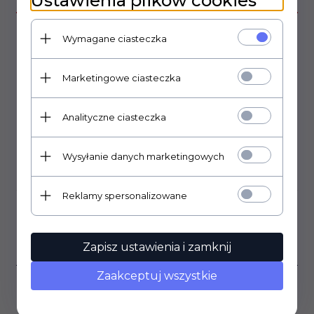
Ustawienia plików cookies
Wymagane ciasteczka
Nóżka plastikowa złota
średnica: 60mm
wysokość całkowita: 20mm
Marketingowe ciasteczka
Analityczne ciasteczka
Wysyłanie danych marketingowych
OPINIE KLIENTÓW
Reklamy spersonalizowane
Klienci, którzy kupili ten
produkt wybrali również...
Zapisz ustawienia i zamknij
Zaakceptuj wszystkie