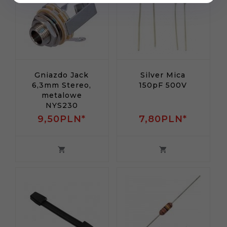
Gniazdo Jack
Silver Mica
6,3mm Stereo,
150pF 500V
metalowe
NYS230
9,
50
PLN*
7,
80
PLN*