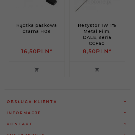
Rączka paskowa
Rezystor 1W 1%
czarna H09
Metal Film,
DALE, seria
CCF60
16,
50
PLN*
8,
50
PLN*
OBSŁUGA KLIENTA
INFORMACJE
KONTAKT