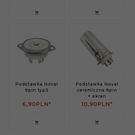
Podstawka Noval
Podstawka Noval
9pin typ3
ceramiczna 9pin
+ ekran
6,
90
PLN*
10,
90
PLN*