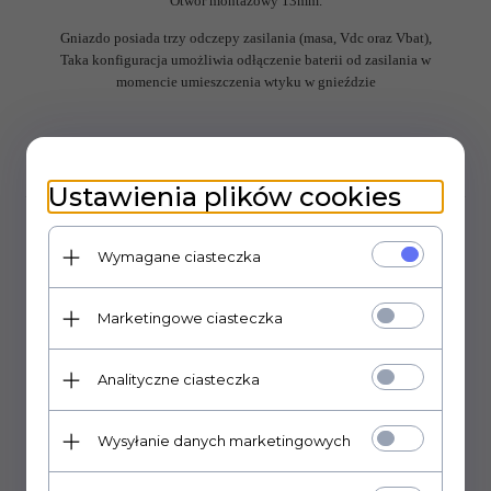
Otwór montażowy 13mm.
Gniazdo posiada trzy odczepy zasilania (masa, Vdc oraz Vbat),
Taka konfiguracja umożliwia odłączenie baterii od zasilania w
momencie umieszczenia wtyku w gnieździe
OPINIE KLIENTÓW
Ustawienia plików cookies
Polecamy
Wymagane ciasteczka
Marketingowe ciasteczka
Analityczne ciasteczka
Wysyłanie danych marketingowych