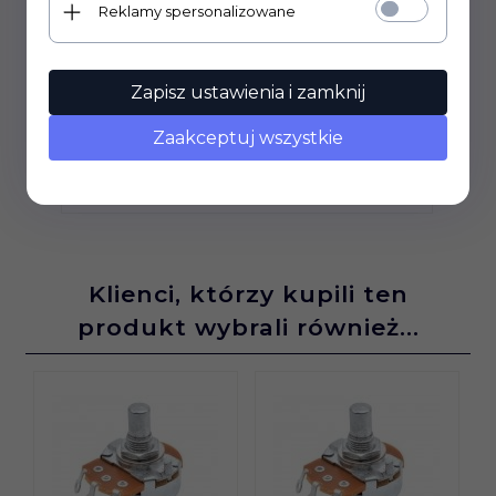
Reklamy spersonalizowane
Wtyk DC jack 2.1mm Cliff
Zapisz ustawienia i zamknij
8,
50
PLN*
Zaakceptuj wszystkie
Klienci, którzy kupili ten
produkt wybrali również...