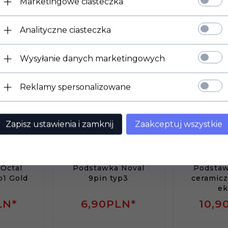
Marketingowe ciasteczka
Analityczne ciasteczka
dukt wybrali również...
Wysyłanie danych marketingowych
Reklamy spersonalizowane
Zapisz ustawienia i zamknij
Zaakceptuj wszystkie
Octal
Podstawka Noval
Podstaw
p1 Gold
9pin typ3
ceramicz
ek
LN*
6,
90
PLN*
10,
9