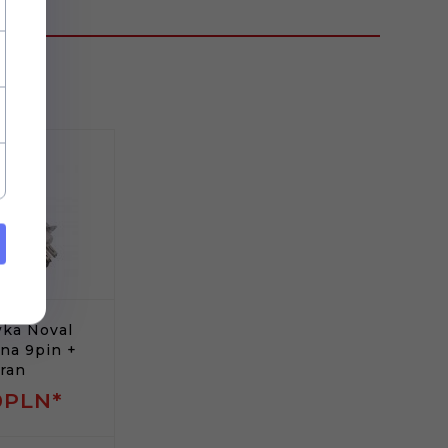
ka Noval
na 9pin +
ran
0
PLN*