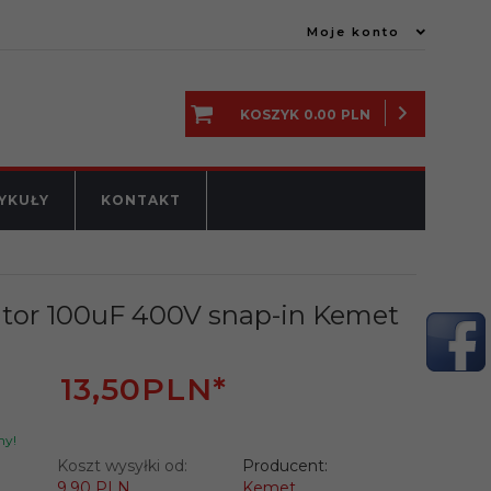
Moje konto
KOSZYK
0.00
PLN
YKUŁY
KONTAKT
tor 100uF 400V snap-in Kemet
13,
50
PLN*
ny!
Koszt wysyłki od:
Producent:
9.90 PLN
Kemet