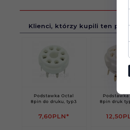
Raster:
10mm
Klienci, którzy kupili ten pro
Wymiary
30 x 22
kondensatora:
Pojemność:
100uF
Podstawka Octal
Podstawka 
8pin do druku, typ3
8pin druk ty
7,
60
PLN*
12,
50
P
Napięcie
400V