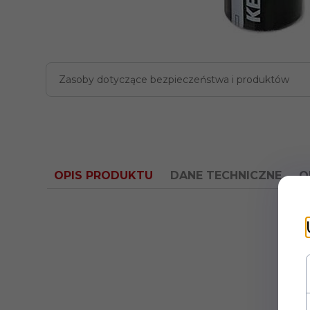
Zasoby dotyczące bezpieczeństwa i produktów
OPIS PRODUKTU
DANE TECHNICZNE
O
Typ
Elektrolityczny
kondensatora: