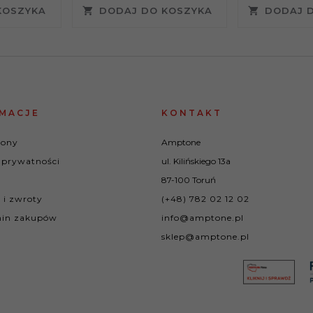
KOSZYKA
DODAJ DO KOSZYKA
DODAJ 
MACJE
KONTAKT
rony
Amptone
 prywatności
ul. Kilińskiego 13a
87-100 Toruń
 i zwroty
(+48) 782 02 12 02
in zakupów
info@amptone.pl
sklep@amptone.pl