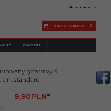
Moje konto
KOSZYK
0.00
PLN
YKUŁY
KONTAKT
anowany gitarowy 4
ran, standard
9,
90
PLN*
ny!