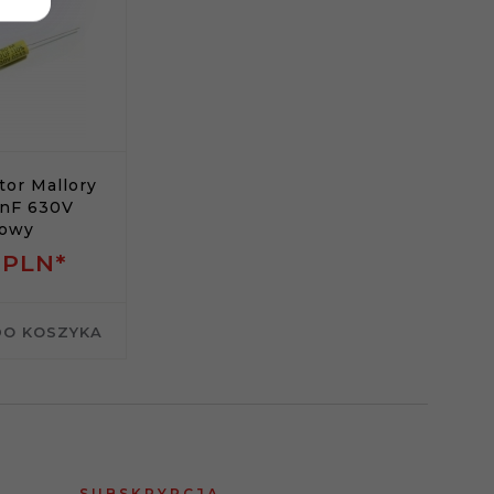
or Mallory
2nF 630V
iowy
0
PLN*
DO KOSZYKA
SUBSKRYPCJA