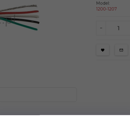
Model:
1200-1207