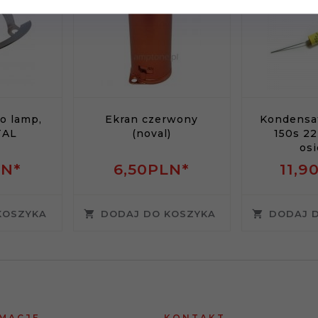
o lamp,
Ekran czerwony
Kondensat
TAL
(noval)
150s 2
os
LN*
6,
50
PLN*
11,
9
KOSZYKA
DODAJ DO KOSZYKA
DODAJ 
MACJE
KONTAKT