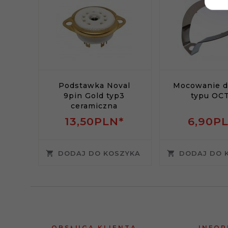
Podstawka Noval
Mocowanie d
9pin Gold typ3
typu OC
ceramiczna
13,
50
PLN*
6,
90
P
DODAJ DO KOSZYKA
DODAJ DO 
OBSŁUGA KLIENTA
INFOR