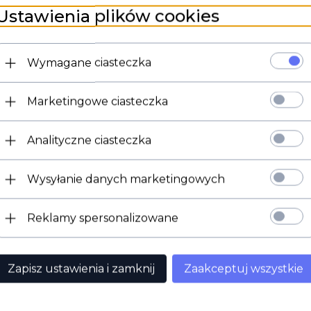
Ustawienia plików cookies
Kabel ekranowany dedykowany do połączeń w gitarach (przystawki, potencjometry
czterożyłowy + ekran
żyły cynowane
Wymagane ciasteczka
kolory poszczególnych żył: czarny, czerwony, zielony, biały
Marketingowe ciasteczka
przekrój 28AWG
średnica kabla 3,3mm
Analityczne ciasteczka
cena za odcinek bieżący 50cm
Wysyłanie danych marketingowych
Reklamy spersonalizowane
dukt wybrali również...
Zapisz ustawienia i zamknij
Zaakceptuj wszystkie