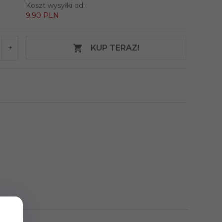
Koszt wysyłki od:
9.90 PLN
KUP TERAZ!