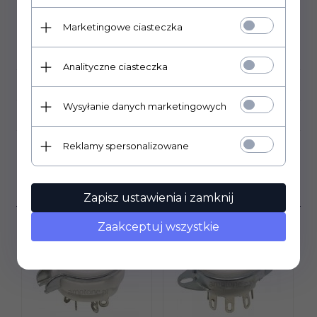
Marketingowe ciasteczka
DANE TECHNICZNE
Analityczne ciasteczka
PLIKI DO POBRANIA
Wysyłanie danych marketingowych
OPINIE KLIENTÓW
Reklamy spersonalizowane
Klienci, którzy kupili ten
produkt wybrali również...
Zapisz ustawienia i zamknij
Zaakceptuj wszystkie