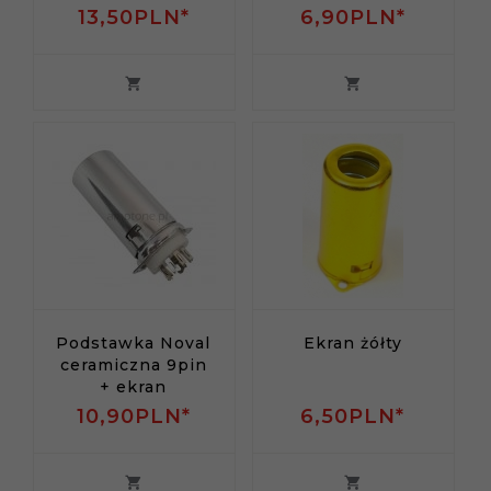
13,
50
PLN*
6,
90
PLN*
Podstawka Noval
Ekran żółty
ceramiczna 9pin
+ ekran
10,
90
PLN*
6,
50
PLN*