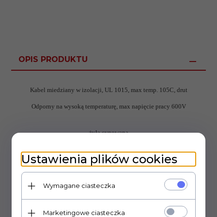
OPIS PRODUKTU
Kabel miedziany w izolacji, UL 1015, max temp. 105C, drut
Odporny na wysoką temperaturę, max napięcie pracy 600V
żyła cynowana
średnica kabla
2,3mm
Ustawienia plików cookies
2
przekrój: 0,35mm
cena za 0,5m bieżącego
Wymagane ciasteczka
Made in USA
Marketingowe ciasteczka