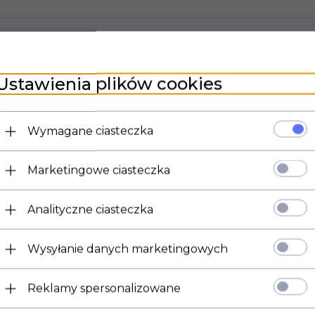
Potencjometr ALPHA serii 16mm, moc 0,25W.
oczka lutownicze, montaż na panel
Ustawienia plików cookies
długość ośki 9mm
Wymagane ciasteczka
długość gwintu 6mm,
średnica ośki 6mm
Marketingowe ciasteczka
gwint M7.
Analityczne ciasteczka
Dodatkowo korpus potencjometru jest osłonięty przezroczystym tworzywem,
który zabezpiecza przed dostawaniem się do wewnątrz kurzu oraz wilgoci.
Wysyłanie danych marketingowych
Reklamy spersonalizowane