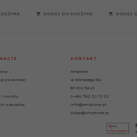
KOSZYKA
DODAJ DO KOSZYKA
DODAJ 
MACJE
KONTAKT
rony
Amptone
 prywatności
ul. Kilińskiego 13a
87-100 Toruń
 i zwroty
(+48) 782 02 12 02
in zakupów
info@amptone.pl
sklep@amptone.pl