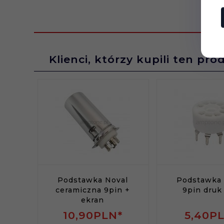
Klienci, którzy kupili ten pro
Podstawka Noval
Podstawka 
ceramiczna 9pin +
9pin druk
ekran
10,
90
PLN*
5,
40
P