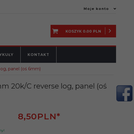
Moje konto
KOSZYK
0.00
PLN
YKUŁY
KONTAKT
log, panel (oś 6mm)
m 20k/C reverse log, panel (oś
8,
50
PLN*
ny!