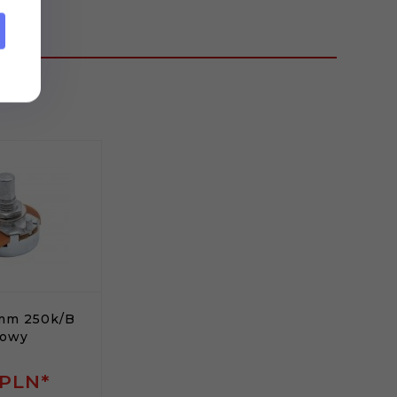
mm 250k/B
iowy
PLN*