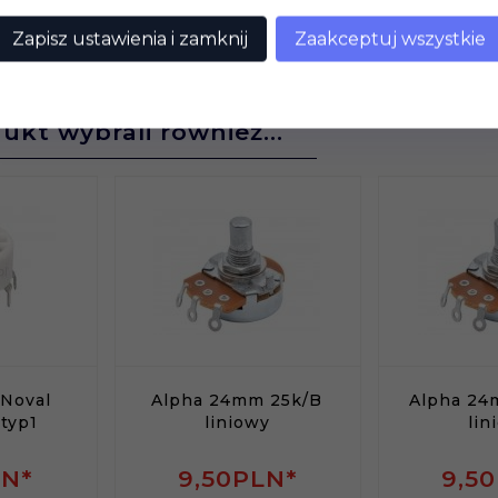
Zapisz ustawienia i zamknij
Zaakceptuj wszystkie
dukt wybrali również...
Noval
Alpha 24mm 25k/B
Alpha 24
 typ1
liniowy
lin
LN*
9,
50
PLN*
9,
50