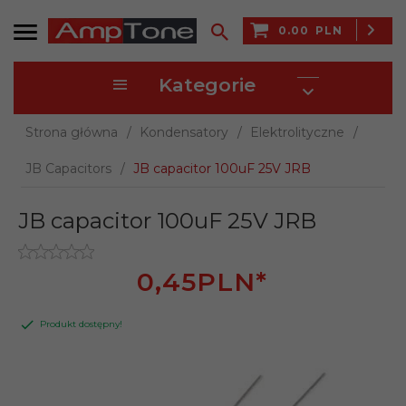
0.00
PLN
Kategorie
Strona główna
Kondensatory
Elektrolityczne
JB Capacitors
JB capacitor 100uF 25V JRB
JB capacitor 100uF 25V JRB
0,
45
PLN*
Produkt dostępny!