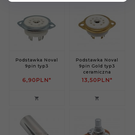
Podstawka Noval
Podstawka Noval
9pin typ3
9pin Gold typ3
ceramiczna
6,
90
PLN*
13,
50
PLN*