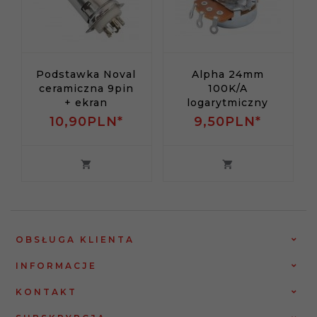
Podstawka Noval
Alpha 24mm
ceramiczna 9pin
100K/A
+ ekran
logarytmiczny
10,
90
PLN*
9,
50
PLN*
OBSŁUGA KLIENTA
INFORMACJE
KONTAKT