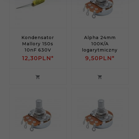
Kondensator
Alpha 24mm
Mallory 150s
100K/A
10nF 630V
logarytmiczny
12,
30
PLN*
9,
50
PLN*