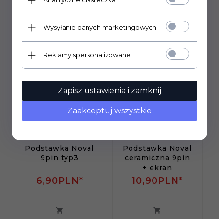
Analityczne ciasteczka
Klienci, którzy kupili ten
Wysyłanie danych marketingowych
produkt wybrali również...
Reklamy spersonalizowane
Zapisz ustawienia i zamknij
Zaakceptuj wszystkie
Podstawka Noval
Podstawka Noval
9pin typ3
ceramiczna 9pin
+ ekran
6,
90
PLN*
10,
90
PLN*