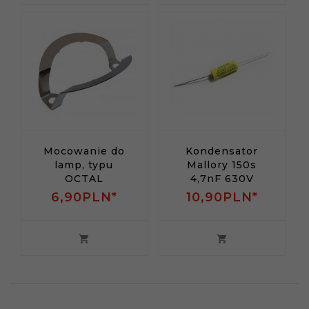
Mocowanie do
Kondensator
lamp, typu
Mallory 150s
OCTAL
4,7nF 630V
6,
90
PLN*
10,
90
PLN*