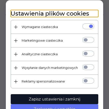
OPIS PRODUKTU
Ustawienia plików cookies
Rączka do kolumn, wzmacniaczy, wykonana z tworzywa.
Wymagane ciasteczka
Kolor czarny o delikatnej strukturze
Marketingowe ciasteczka
wymiary: 210 x 165mm
głębokość 53mm
otwór montażowy 165 x 125mm
Analityczne ciasteczka
Wysyłanie danych marketingowych
Reklamy spersonalizowane
OPINIE KLIENTÓW
Zapisz ustawienia i zamknij
Klienci, którzy kupili ten