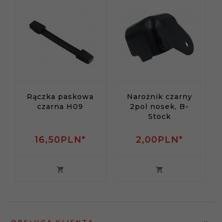
Rączka paskowa
Narożnik czarny
czarna H09
2pol nosek, B-
Stock
16,
50
PLN*
2,
00
PLN*