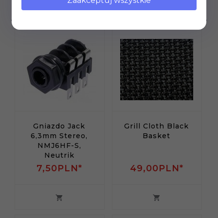
Zaakceptuj wszystkie
produkt wybrali również...
Gniazdo Jack
Grill Cloth Black
6,3mm Stereo,
Basket
NMJ6HF-S,
Neutrik
7,
50
PLN*
49,
00
PLN*